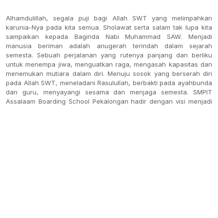
Alhamdulillah, segala puji bagi Allah SWT yang melimpahkan
karunia-Nya pada kita semua. Sholawat serta salam tak lupa kita
sampaikan kepada Baginda Nabi Muhammad SAW. Menjadi
manusia beriman adalah anugerah terindah dalam sejarah
semesta. Sebuah perjalanan yang rutenya panjang dan berliku
untuk menempa jiwa, menguatkan raga, mengasah kapasitas dan
menemukan mutiara dalam diri. Menuju sosok yang berserah diri
pada Allah SWT, meneladani Rasulullah, berbakti pada ayahbunda
dan guru, menyayangi sesama dan menjaga semesta. SMPIT
Assalaam Boarding School Pekalongan hadir dengan visi menjadi
lembaga pendidikan yang berkontribusi mewujudkan generasi
Qur'ani, cerdas dan mandiri. Bismillah, mari ayahbunda bersinergi
bersama kami mengantarkan ananda untuk mencapai titik
cemerlangnya.