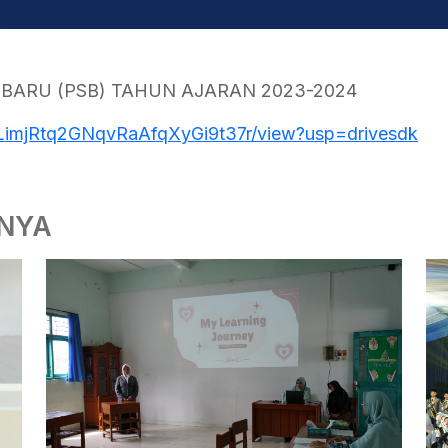
 BARU (PSB) TAHUN AJARAN 2023-2024
zJLimjRtq2GNqvRaAfqXyGi9t37r/view?usp=drivesdk
NNYA